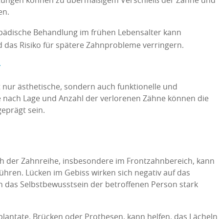
astungen können zu übermäßigem Verschleiß der Zähne und
en.
pädische Behandlung im frühen Lebensalter kann
d das Risiko für spätere Zahnprobleme verringern.
T
t nur ästhetische, sondern auch funktionelle und
e nach Lage und Anzahl der verlorenen Zähne können die
geprägt sein.
ch der Zahnreihe, insbesondere im Frontzahnbereich, kann
hren. Lücken im Gebiss wirken sich negativ auf das
 das Selbstbewusstsein der betroffenen Person stark
lantate, Brücken oder Prothesen, kann helfen, das Lächeln