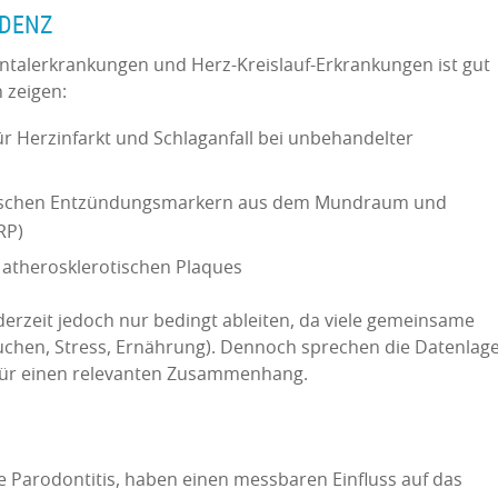
IDENZ
ntalerkrankungen und Herz-Kreislauf-Erkrankungen ist gut
 zeigen:
für Herzinfarkt und Schlaganfall bei unbehandelter
zwischen Entzündungsmarkern aus dem Mundraum und
RP)
 atherosklerotischen Plaques
h derzeit jedoch nur bedingt ableiten, da viele gemeinsame
auchen, Stress, Ernährung). Dennoch sprechen die Datenlag
t für einen relevanten Zusammenhang.
Parodontitis, haben einen messbaren Einfluss auf das