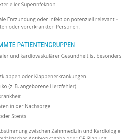
terieller Superinfektion
ale Entzündung oder Infektion potenziell relevant –
en oder vorerkrankten Personen.
IMMTE PATIENTENGRUPPEN
er und kardiovaskulärer Gesundheit ist besonders
erzklappen oder Klappenerkrankungen
iko (z. B. angeborene Herzfehler)
krankheit
enten in der Nachsorge
oder Stents
ge Abstimmung zwischen Zahnmedizin und Kardiologie
phylaktischer Antibiotikagabe oder OP-Planung.