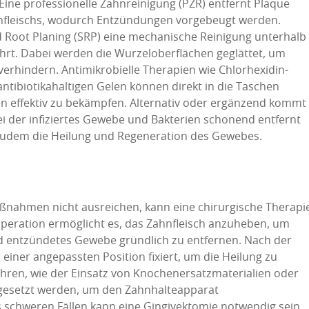
ine professionelle Zahnreinigung (PZR) entfernt Plaque
nfleischs, wodurch Entzündungen vorgebeugt werden.
d Root Planing (SRP) eine mechanische Reinigung unterhalb
rt. Dabei werden die Wurzeloberflächen geglättet, um
erhindern. Antimikrobielle Therapien wie Chlorhexidin-
ntibiotikahaltigen Gelen können direkt in die Taschen
n effektiv zu bekämpfen. Alternativ oder ergänzend kommt
ei der infiziertes Gewebe und Bakterien schonend entfernt
zudem die Heilung und Regeneration des Gewebes.
ßnahmen nicht ausreichen, kann eine chirurgische Therapi
peration ermöglicht es, das Zahnfleisch anzuheben, um
d entzündetes Gewebe gründlich zu entfernen. Nach der
 einer angepassten Position fixiert, um die Heilung zu
ahren, wie der Einsatz von Knochenersatzmaterialien oder
gesetzt werden, um den Zahnhalteapparat
s schweren Fällen kann eine Gingivektomie notwendig sein,