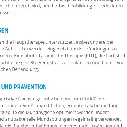
leisch entfernt wird, um die Taschenbildung zu reduzieren
essern.
GEN
 die Haupttherapie unterstützen, insbesondere bei
he Antibiotika werden eingesetzt, um Entzündungen zu
rdern. Eine photodynamische Therapie (PDT), die Farbstoff
icht eine gezielte Reduktion von Bakterien und bietet eine
ischen Behandlung.
 UND PRÄVENTION
gfristige Nachsorge entscheidend, um Rückfälle zu
termine beim Zahnarzt helfen, erneute Taschenbildung
itig sollte die Mundhygiene optimiert werden, indem
nd antibakterielle Mundspülungen regelmäßig verwendet
ie die Raucherentwöhnung, eine gesunde Ernährung und