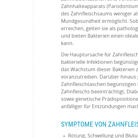
Zahnhalteapparats (Parodontium)
des Zahnfleischsaums weniger als
Mundgesundheit ermöglicht. Soba
erreichen, gelten sie als pathol
und bieten Bakterien einen idea
kann.
Die Hauptursache für Zahnfleisc
bakterielle Infektionen begünsti
das Wachstum dieser Bakterien z
voranzutreiben. Darüber hinaus g
Zahnfleischtaschen begünstigen
Zahnfleischs beeinträchtigt, Diab
sowie genetische Prädisposition
anfälliger für Entzündungen mac
SYMPTOME VON ZAHNFLE
Rötung, Schwellung und Blutu