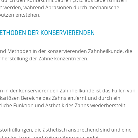
durch den Kontakt mit Säuren (z. B. aus Lebensmitteln
cht werden, während Abrasionen durch mechanische
putzen entstehen.
ETHODEN DER KONSERVIERENDEN
und Methoden in der konservierenden Zahnheilkunde, die
rherstellung der Zähne konzentrieren.
n in der konservierenden Zahnheilkunde ist das Füllen von
 kariösen Bereiche des Zahns entfernt und durch ein
ürliche Funktion und Ästhetik des Zahns wiederherstellt.
tofffüllungen, die ästhetisch ansprechend sind und eine
erden für Front- und Seitenzähne verwendet.