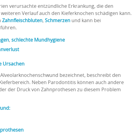
erien verursachte entzündliche Erkrankung, die den
m weiteren Verlauf auch den Kieferknochen schädigen kann.
h
Zahnfleischbluten
,
Schmerzen
und kann bei
führen.
ngen
,
schlechte Mundhygiene
nverlust
e Ursachen
 Alveolarknochenschwund bezeichnet, beschreibt den
Kieferbereich. Neben Parodontitis können auch andere
oder der Druck von Zahnprothesen zu diesem Problem
wund:
prothesen