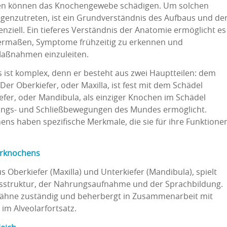
en können das Knochengewebe schädigen. Um solchen
genzutreten, ist ein Grundverständnis des Aufbaus und de
nziell. Ein tieferes Verständnis der Anatomie ermöglicht es
hermaßen, Symptome frühzeitig zu erkennen und
aßnahmen einzuleiten.
 ist komplex, denn er besteht aus zwei Hauptteilen: dem
er Oberkiefer, oder Maxilla, ist fest mit dem Schädel
fer, oder Mandibula, als einziger Knochen im Schädel
nungs- und Schließbewegungen des Mundes ermöglicht.
ens haben spezifische Merkmale, die sie für ihre Funktione
erknochens
 Oberkiefer (Maxilla) und Unterkiefer (Mandibula), spielt
chtsstruktur, der Nahrungsaufnahme und der Sprachbildung.
r Zähne zuständig und beherbergt in Zusammenarbeit mit
im Alveolarfortsatz.