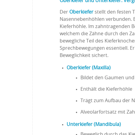
Oberkiefer und Unterkiefer: Verg
Der
Oberkiefer
stellt den festen 
Nasennebenhöhlen verbunden. Er
Kieferhöhle. Im zahntragenden Ber
welchem die Zähne durch den Za
bewegliche Teil des Kieferknochen
Sprechbewegungen essentiell. Er 
Beweglichkeit sichert.
Oberkiefer (Maxilla)
Bildet den Gaumen und 
Enthält die Kieferhöhle
Trägt zum Aufbau der 
Alveolarfortsatz mit Za
Unterkiefer (Mandibula)
Beweglich durch das Ki