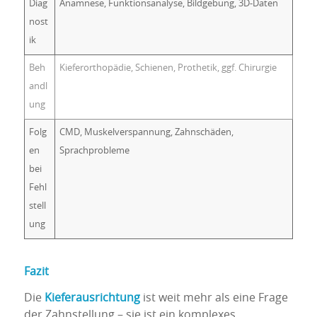
Diag
Anamnese, Funktionsanalyse, Bildgebung, 3D-Daten
nost
ik
Beh
Kieferorthopädie, Schienen, Prothetik, ggf. Chirurgie
andl
ung
Folg
CMD, Muskelverspannung, Zahnschäden,
en
Sprachprobleme
bei
Fehl
stell
ung
Fazit
Die
Kieferausrichtung
ist weit mehr als eine Frage
der Zahnstellung – sie ist ein komplexes