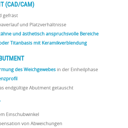
NT (CAD/CAM)
 gefräst
averlauf und Platzverhältnisse
zähne und ästhetisch anspruchsvolle Bereiche
 oder Titanbasis mit Keramikverblendung
ABUTMENT
rmung des Weichgewebes
in der Einheilphase
nzprofil
as endgültige Abutment getauscht
T
em Einschubwinkel
pensation von Abweichungen