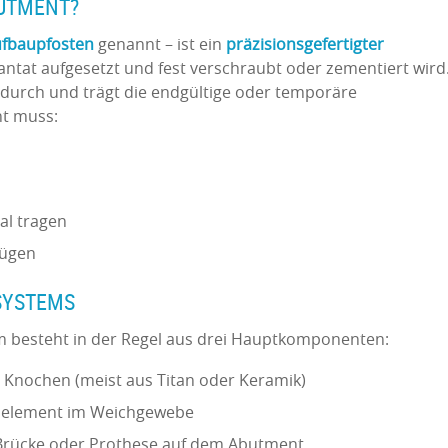
BUTMENT?
fbaupfosten
genannt – ist ein
präzisionsgefertigter
lantat aufgesetzt und fest verschraubt oder zementiert wird
ndurch und trägt die endgültige oder temporäre
t muss:
al tragen
nügen
SYSTEMS
em besteht in der Regel aus drei Hauptkomponenten:
m Knochen (meist aus Titan oder Keramik)
selement im Weichgewebe
Brücke oder Prothese auf dem Abutment