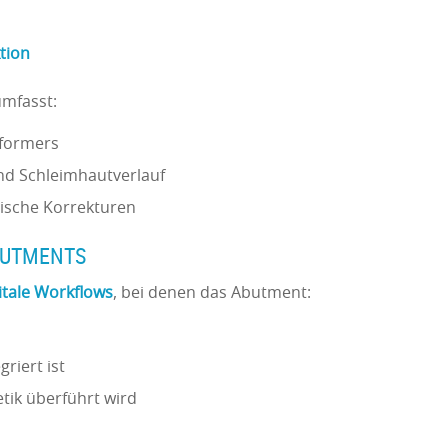
tion
mfasst:
aformers
nd Schleimhautverlauf
tische Korrekturen
BUTMENTS
itale Workflows
, bei denen das Abutment:
riert ist
etik überführt wird