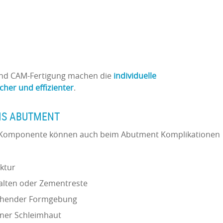
n
und CAM-Fertigung machen die
individuelle
cher und effizienter
.
MS ABUTMENT
en Komponente können auch beim Abutment Komplikationen
ktur
alten oder Zementreste
chender Formgebung
nner Schleimhaut