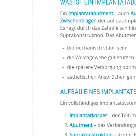
WAS IST EIN IMPLANTATA
Ein
Implantatabutment
– auch
Au
Zwischenträger
, der auf das Imp
Es ragt durch das Zahnfleisch hi
Suprakonstruktion. Das Abutmen
biomechanisch stabil sein
die Weichgewebe gut stützen
die spätere Versorgung optim
ästhetischen Ansprüchen ge
AUFBAU EINES IMPLANTAT
Ein vollständiges Implantatsyst
Implantatkörper
– der Teil i
Abutment
– das Verbindung
Suprakonstruktion
– Krone, 