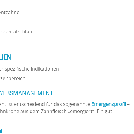
rontzähne
röder als Titan
LIEN
 spezifische Indikationen
zeitbereich
EWEBSMANAGEMENT
ment ist entscheidend für das sogenannte
Emergenzprofil
–
Zahnkrone aus dem Zahnfleisch „emergiert“. Ein gut
:
l