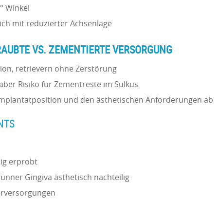
0° Winkel
ich mit reduzierter Achsenlage
RAUBTE VS. ZEMENTIERTE VERSORGUNG
sion, retrievern ohne Zerstörung
 aber Risiko für Zementreste im Sulkus
 Implantatposition und den ästhetischen Anforderungen ab
NTS
hrig erprobt
ünner Gingiva ästhetisch nachteilig
iorversorgungen