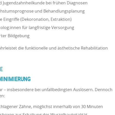
nd Jugendzahnheilkunde bei frühen Diagnosen
achstumsprognose und Behandlungsplanung
e Eingriffe (Dekoronation, Extraktion)
olog:innen für langfristige Versorgung
erter Bildgebung
leistet die funktionelle und ästhetische Rehabilitation
E
INIMIERUNG
bar – insbesondere bei unfallbedingten Auslösern. Dennoch
en:
chlagener Zähne, möglichst innerhalb von 30 Minuten
oxen zur Erhaltung der Wurzelhautvitalität