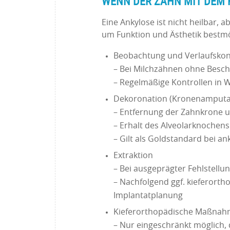
WENN DER ZAHN MIT DEM
Eine Ankylose ist nicht heilbar, 
um Funktion und Ästhetik bestmö
Beobachtung und Verlaufskon
– Bei Milchzähnen ohne Besc
– Regelmäßige Kontrollen in 
Dekoronation (Kronenamputa
– Entfernung der Zahnkrone u
– Erhalt des Alveolarknochens
– Gilt als Goldstandard bei a
Extraktion
– Bei ausgeprägter Fehlstell
– Nachfolgend ggf. kieferor
Implantatplanung
Kieferorthopädische Maßna
– Nur eingeschränkt möglich, 