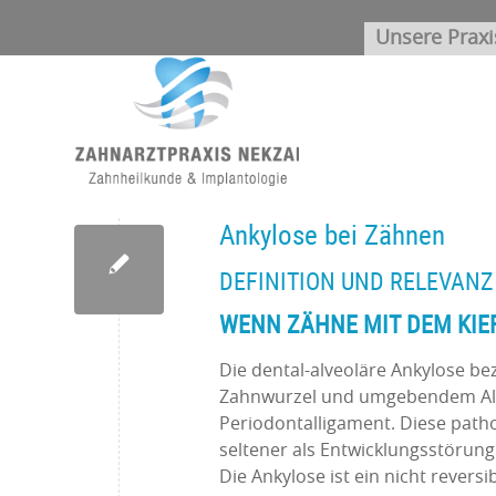
Unsere Praxi
Ankylose bei Zähnen
DEFINITION UND RELEVAN
WENN ZÄHNE MIT DEM KI
Die dental-alveoläre Ankylose b
Zahnwurzel und umgebendem Alv
Periodontalligament. Diese patho
seltener als Entwicklungsstörun
Die Ankylose ist ein nicht revers