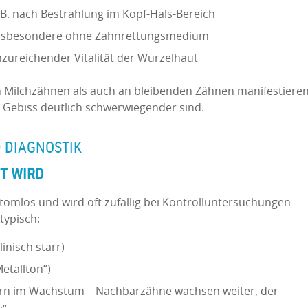
B. nach Bestrahlung im Kopf-Hals-Bereich
 insbesondere ohne Zahnrettungsmedium
zureichender Vitalität der Wurzelhaut
n Milchzähnen als auch an bleibenden Zähnen manifestiere
n Gebiss deutlich schwerwiegender sind.
 DIAGNOSTIK
T WIRD
tomlos und wird oft zufällig bei Kontrolluntersuchungen
typisch:
inisch starr)
etallton“)
ern im Wachstum – Nachbarzähne wachsen weiter, der